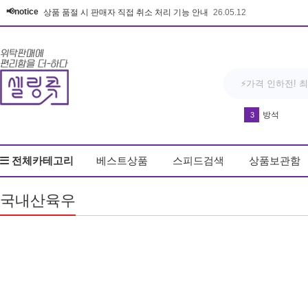
📢notice
상품 품절 시 판매자 직접 취소 처리 기능 안내
26.05.12
방석
3
다운블로우-DB8
4
전체카테고리
베스트상품
스피드검색
상품보관함
반영구 휴대
5
드라이기
6
국내산육우
실리콘 손 
7
유산균
8
키링
9
얼음
10