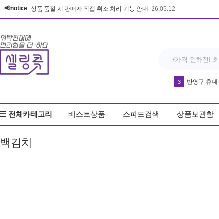
📢notice
상품 품절 시 판매자 직접 취소 처리 기능 안내
26.05.12
반영구 휴대
3
방석
4
전체카테고리
베스트상품
스피드검색
상품보관함
다운블로우-DB8
5
우동
6
백김치
커피
7
매트
8
키링
9
드라이기
10