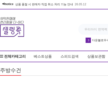
📢notice
상품 품절 시 판매자 직접 취소 처리 기능 안내
26.05.12
다운블로우-DB8
3
반영구 휴대
4
전체카테고리
베스트상품
스피드검색
상품보관함
우동
5
드라이기
6
주방수건
얼음
7
커피
8
키링
9
무드등
10