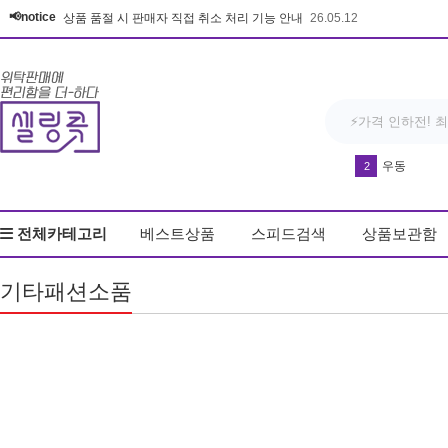
📢notice
상품 품절 시 판매자 직접 취소 처리 기능 안내
26.05.12
방석
3
다운블로우-DB8
4
전체카테고리
베스트상품
스피드검색
상품보관함
드라이기
5
반영구 휴대
6
기타패션소품
실리콘 손 
7
유산균
8
얼음
9
키링
10