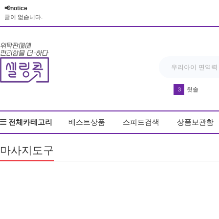
📢notice
글이 없습니다.
칫솔
3
다운블로우-DB8
4
전체카테고리
베스트상품
스피드검색
상품보관함
유산균
5
드라이기
6
마사지도구
방석
7
실리콘 손 
8
매트
9
반영구 휴대
10