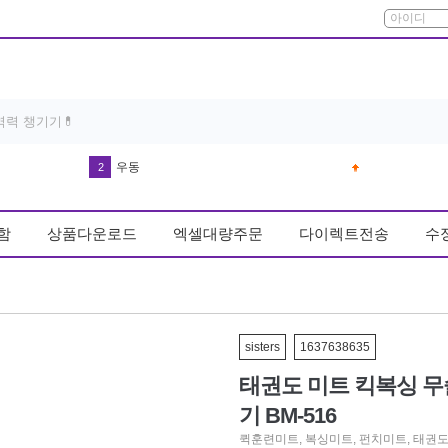
우동
2
방석
3
다운블로우-DB8003 남자골프장갑왼손(기존 DB8001)
4
함
상품다운로드
엑셀대량주문
다이렉트전송
수
드라이기
5
반영구 휴대용 스톤 파일 풋케어 굳은살
6
실리콘 손 빨래판
7
sisters
1637638635
유산균
8
태권도 미트 킥복싱 무
얼음
9
기 BM-516
키링
10
퀵훈련미트
,
복싱미트
,
펀치미트
,
태권