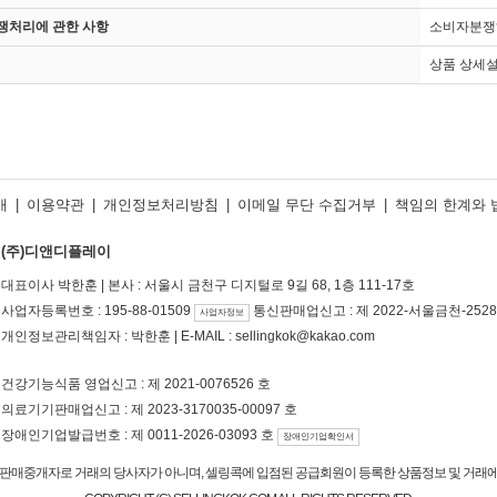
쟁처리에 관한 사항
소비자분쟁
상품 상세설
개
|
이용약관
|
개인정보처리방침
|
이메일 무단 수집거부
|
책임의 한계와 
(주)디앤디플레이
대표이사 박한훈 | 본사 : 서울시 금천구 디지털로 9길 68, 1층 111-17호
사업자등록번호 : 195-88-01509
통신판매업신고 : 제 2022-서울금천-2528
사업자정보
개인정보관리책임자 : 박한훈 | E-MAIL : sellingkok@kakao.com
건강기능식품 영업신고 : 제 2021-0076526 호
의료기기판매업신고 : 제 2023-3170035-00097 호
장애인기업발급번호 : 제 0011-2026-03093 호
장애인기업확인서
판매중개자로 거래의 당사자가 아니며, 셀링콕에 입점된 공급회원이 등록한 상품정보 및 거래에