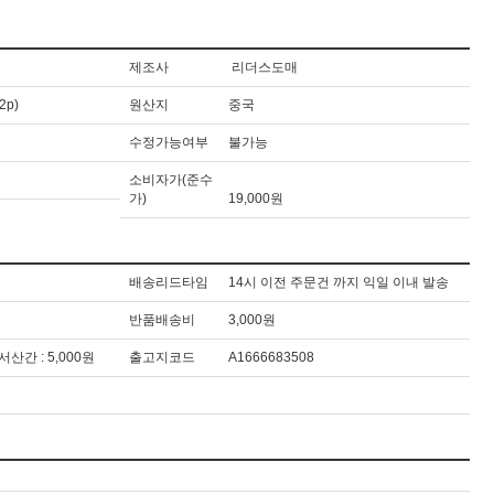
제조사
리더스도매
2p)
원산지
중국
수정가능여부
불가능
소비자가(준수
가)
19,000원
배송리드타임
14시 이전 주문건 까지 익일 이내 발송
반품배송비
3,000원
도서산간 : 5,000원
출고지코드
A1666683508