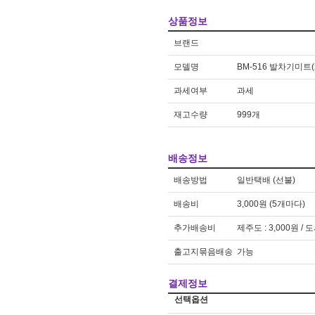
차량
1
상품정보
브랜드
모델명
BM-516 발차기미트(
과세여부
과세
재고수량
999개
배송정보
배송방법
일반택배 (선불)
배송비
3,000원 (5개마다)
추가배송비
제주도 : 3,000원 / 
출고지묶음배송
가능
결제정보
선택옵션