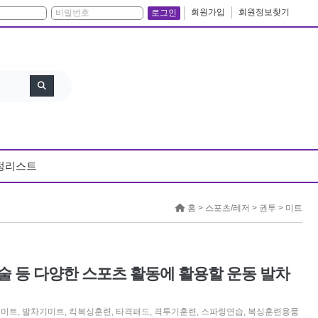
회원가입
회원정보찾기
로그인
정리스트
홈 >
스포츠/레저
>
권투
>
미트
술 등 다양한 스포츠 활동에 활용할 운동 발차
도미트
,
발차기미트
,
킥복싱훈련
,
타격패드
,
격투기훈련
,
스파링연습
,
복싱훈련용품