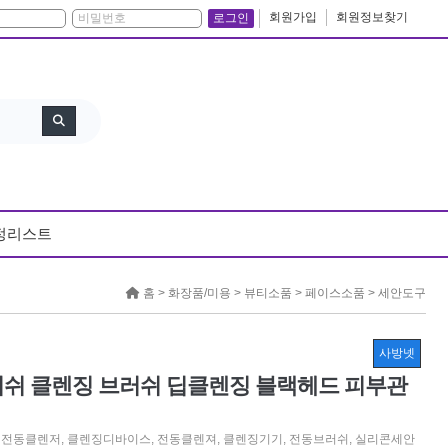
회원가입
회원정보찾기
로그인
정리스트
홈 >
화장품/미용
>
뷰티소품
>
페이스소품
>
세안도구
사방넷
러쉬 클렌징 브러쉬 딥클렌징 블랙헤드 피부관
,
전동클렌저
,
클렌징디바이스
,
전동클렌져
,
클렌징기기
,
전동브러쉬
,
실리콘세안