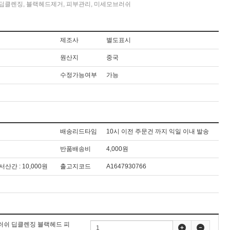
딥클렌징
,
블랙헤드제거
,
피부관리
,
미세모브러쉬
제조사
별도표시
원산지
중국
수정가능여부
가능
배송리드타임
10시 이전 주문건 까지 익일 이내 발송
반품배송비
4,000원
도서산간 : 10,000원
출고지코드
A1647930766
브러쉬 딥클렌징 블랙헤드 피