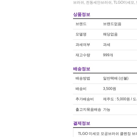
우동
2
브러쉬
,
전동세안브러쉬
,
TLGO미세모
,
방석
3
상품정보
브랜드
브랜드없음
모델명
해당없음
과세여부
과세
재고수량
999개
배송정보
배송방법
일반택배 (선불)
배송비
3,500원
추가배송비
제주도 : 5,000원 / 
출고지묶음배송
가능
결제정보
TLGO 미세모 모공브러쉬 클렌징 