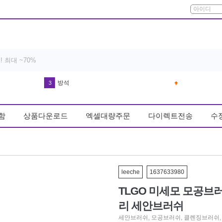
다운블로우-DB8003 남자골프장갑왼손(기존 DB8001)
4
반영구 휴대용 스톤 파일 풋케어 굳은살
5
함
상품다운로드
엑셀대량주문
다이렉트전송
수
드라이기
6
얼음
7
커피
8
키링
leeche
1637633980
9
TLGO 미세모 모공브
실리콘 손 빨래판
10
리 세안브러쉬
차량
1
세안브러쉬
,
모공브러쉬
,
클렌징브러쉬