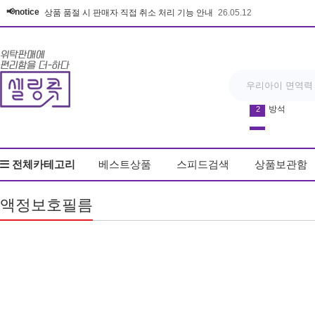
📢notice
상품 품절 시 판매자 직접 취소 처리 기능 안내
26.05.12
다운블로우-DB8
3
반영구 휴대
4
전체카테고리
베스트상품
스피드검색
상품보관함
우동
5
드라이기
6
액정보호필름
얼음
7
커피
8
키링
9
무드등
10