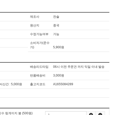
제조사
잔솔
원산지
중국
수정가능여부
가능
소비자가(준수
가)
5,900원
배송리드타임
06시 이전 주문건 까지 익일 이내 발송
반품배송비
3,000원
도서산간 : 5,000원
출고지코드
A1655084289
치수 링게이지 봉
(500원)