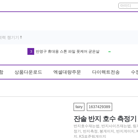
반영구 휴대용 스톤 파일 풋케어 굳은살
3
방석
4
함
상품다운로드
엑셀대량주문
다이렉트전송
수
다운블로우-DB8003 남자골프장갑왼손(기존 DB8001)
5
우동
6
커피
7
매트
fairy
1637429389
8
잔솔 반지 호수 측정기
키링
9
반지호수재는법
,
반지사이즈재는법
,
링
무드등
10
정기
,
반지측정
,
봉게이지
,
반지게이지
,
지
,
KS표준링게이지