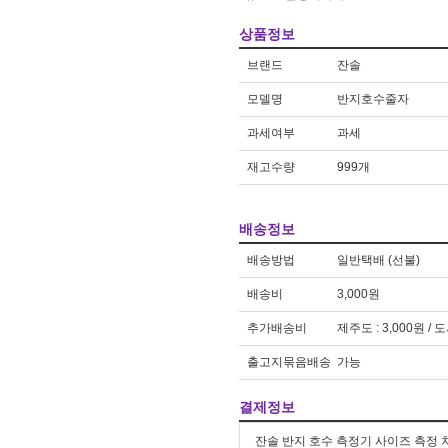
차량
1
상품정보
얼음
2
브랜드
잔솔
모델명
반지호수줄자
과세여부
과세
재고수량
999개
배송정보
배송방법
일반택배 (선불)
배송비
3,000원
추가배송비
제주도 : 3,000원 / 
출고지묶음배송
가능
결제정보
잔솔 반지 호수 측정기 사이즈 측정 