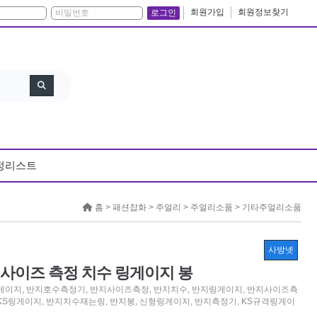
회원가입
회원정보찾기
로그인
정리스트
홈 >
패션잡화
>
주얼리
>
주얼리소품
>
기타주얼리소품
사방넷
 사이즈 측정 치수 링게이지 봉
게이지
,
반지호수측정기
,
반지사이즈측정
,
반지치수
,
반지링게이지
,
반지사이즈측
KS링게이지
,
반지치수재는링
,
반지봉
,
신형링게이지
,
반지측정기
,
KS규격링게이