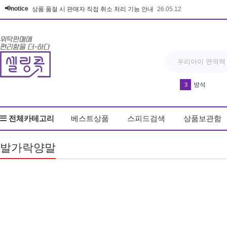
📢notice
상품 품절 시 판매자 직접 취소 처리 기능 안내
26.05.12
방석
3
다운블로우-DB8
4
전체카테고리
베스트상품
스피드검색
상품보관함
드라이기
5
반영구 휴대
6
발가락양말
실리콘 손 
7
유산균
8
얼음
9
키링
10