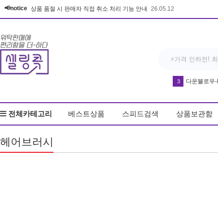
📢notice
상품 품절 시 판매자 직접 취소 처리 기능 안내
26.05.12
반영구 휴대
4
우동
5
전체카테고리
베스트상품
스피드검색
상품보관함
드라이기
6
얼음
7
헤어브러시
커피
8
키링
9
무드등
10
차량
1