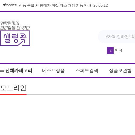
📢notice
상품 품절 시 판매자 직접 취소 처리 기능 안내
26.05.12
방석
2
다운블로우-DB8
3
전체카테고리
베스트상품
스피드검색
상품보관함
반영구 휴대
4
우동
5
모노라인
드라이기
6
얼음
7
커피
8
키링
9