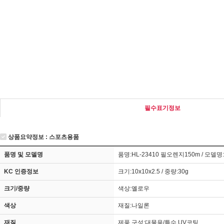
필수표기정보
상품요약정보 : 스포츠용품
품명 및 모델명
품명:HL-23410 필오렌지150m / 모델명:
KC 인증정보
크기:10x10x2.5 / 중량:30g
크기/중량
색상:옐로우
색상
재질:나일론
재질
제품 구성:대물용/특수 UV코팅