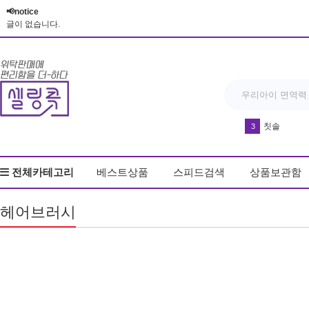
📢notice
글이 없습니다.
칫솔
3
유산균
4
전체카테고리
베스트상품
스피드검색
상품보관함
다운블로우-DB8
5
드라이기
6
헤어브러시
방석
7
매트
8
실리콘 손 
9
반영구 휴대
10