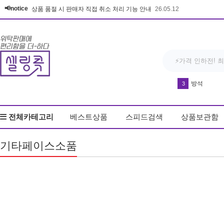
📢notice
상품 품절 시 판매자 직접 취소 처리 기능 안내
26.05.12
방석
3
다운블로우-DB8
4
전체카테고리
베스트상품
스피드검색
상품보관함
드라이기
5
반영구 휴대
6
기타페이스소품
실리콘 손 
7
얼음
8
유산균
9
키링
10