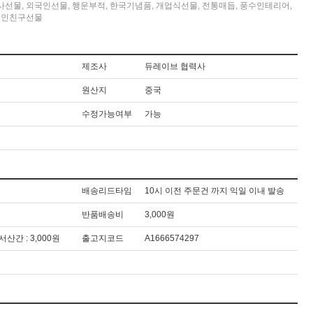
사선물
,
외국인선물
,
행운부적
,
한국기념품
,
개업식선물
,
전통매듭
,
풍수인테리어
,
국인친구선물
제조사
듀레이브 협력사
원산지
중국
수정가능여부
가능
배송리드타임
10시 이전 주문건 까지 익일 이내 발송
반품배송비
3,000원
도서산간 : 3,000원
출고지코드
A1666574297