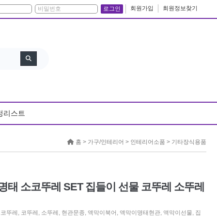
회원가입
회원정보찾기
로그인
정리스트
홈 >
가구/인테리어
>
인테리어소품
>
기타장식용품
명태 소코뚜레 SET 집들이 선물 코뚜레 소뚜레
소코뚜레
,
코뚜레
,
소뚜레
,
현관문종
,
액막이북어
,
액막이명태현관
,
액막이선물
,
집