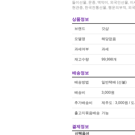
우동
2
들이선물
,
문종
,
액막이
,
외국인선물
,
이
현관종
,
한국전통선물
,
행운의부적
,
외
방석
3
상품정보
브랜드
갓샵
모델명
해당없음
과세여부
과세
재고수량
99,998개
배송정보
배송방법
일반택배 (선불)
배송비
3,000원
추가배송비
제주도 : 3,000원 / 
출고지묶음배송
가능
결제정보
선택옵션