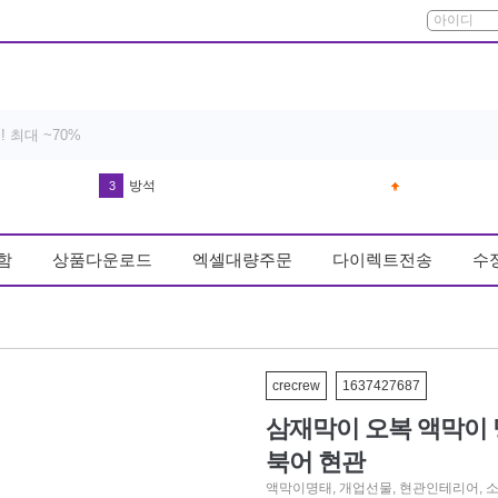
다운블로우-DB8003 남자골프장갑왼손(기존 DB8001)
4
드라이기
5
함
상품다운로드
엑셀대량주문
다이렉트전송
수
반영구 휴대용 스톤 파일 풋케어 굳은살
6
실리콘 손 빨래판
7
유산균
8
얼음
crecrew
1637427687
9
삼재막이 오복 액막이 
키링
10
북어 현관
차량
1
액막이명태
,
개업선물
,
현관인테리어
,