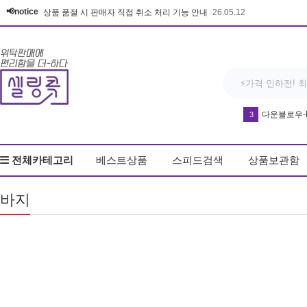
📢notice
상품 품절 시 판매자 직접 취소 처리 기능 안내
26.05.12
다운블로우-DB8
3
반영구 휴대
4
전체카테고리
베스트상품
스피드검색
상품보관함
우동
5
드라이기
6
바지
얼음
7
커피
8
키링
9
무드등
10