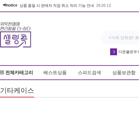
📢notice
상품 품절 시 판매자 직접 취소 처리 기능 안내
26.05.12
다운블로우-DB8
3
반영구 휴대
4
전체카테고리
베스트상품
스피드검색
상품보관함
우동
5
드라이기
6
기타케이스
얼음
7
커피
8
키링
9
무드등
10