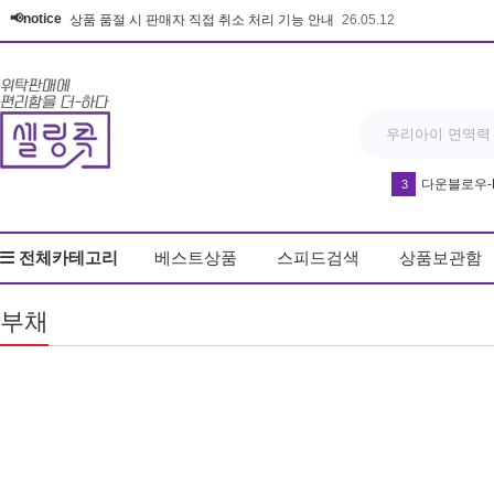
📢notice
상품 품절 시 판매자 직접 취소 처리 기능 안내
26.05.12
다운블로우-DB8
3
반영구 휴대
4
전체카테고리
베스트상품
스피드검색
상품보관함
우동
5
드라이기
6
부채
얼음
7
커피
8
키링
9
무드등
10