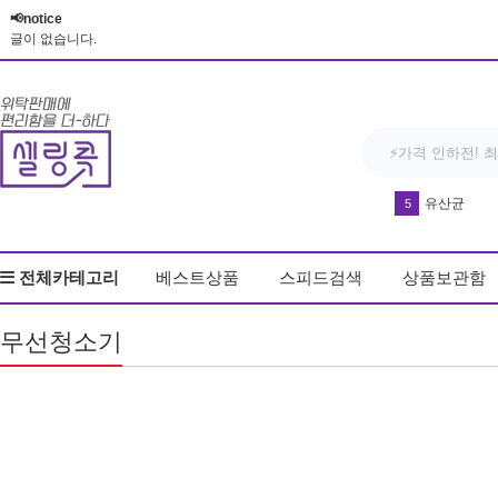
📢notice
글이 없습니다.
유산균
5
드라이기
6
전체카테고리
베스트상품
스피드검색
상품보관함
방석
7
실리콘 손 
8
무선청소기
매트
9
반영구 휴대
10
차량
1
우동
2