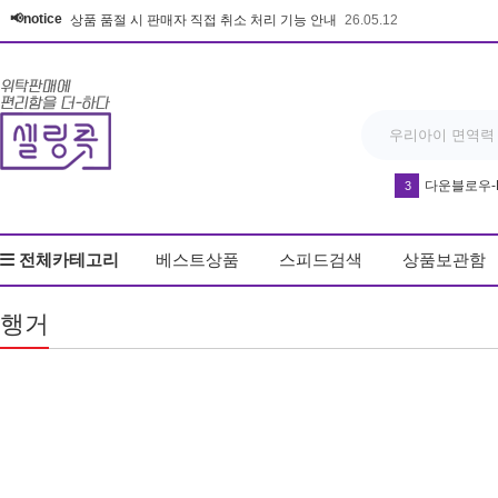
📢notice
상품 품절 시 판매자 직접 취소 처리 기능 안내
26.05.12
다운블로우-DB8
3
반영구 휴대
4
전체카테고리
베스트상품
스피드검색
상품보관함
우동
5
드라이기
6
행거
얼음
7
커피
8
키링
9
무드등
10