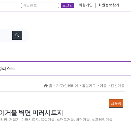
회원가입
회원정보찾기
로그인
정리스트
홈 >
가구/인테리어
>
침실가구
>
거울
>
전신거울
샵플링
종이거울 벽면 미러시트지
스티커
,
거울지
,
미러시트지
,
욕실거울
,
스탠드거울
,
벽면거울
,
노프레임거울