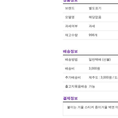
상품정보
차량
1
브랜드
별도표기
방석
2
모델명
해당없음
과세여부
과세
재고수량
998개
배송정보
배송방법
일반택배 (선불)
배송비
3,000원
추가배송비
제주도 : 3,000원 / 
출고지묶음배송
가능
결제정보
붙이는 거울 스티커 종이거울 벽면 