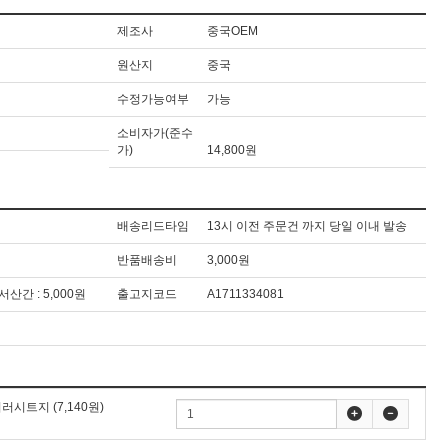
제조사
중국OEM
원산지
중국
수정가능여부
가능
소비자가(준수
가)
14,800원
배송리드타임
13시 이전 주문건 까지 당일 이내 발송
반품배송비
3,000원
도서산간 : 5,000원
출고지코드
A1711334081
미러시트지
(7,140원)