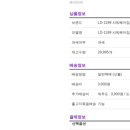
무드등
10
세서리리
얼음
1
상품정보
브랜드
LD-1199 샤워헤어
모델명
LD-1199 샤워헤어
과세여부
과세
재고수량
29,995개
배송정보
배송방법
일반택배 (선불)
배송비
3,000원
추가배송비
제주도 : 3,000원 / 
출고지묶음배송
가능
결제정보
선택옵션