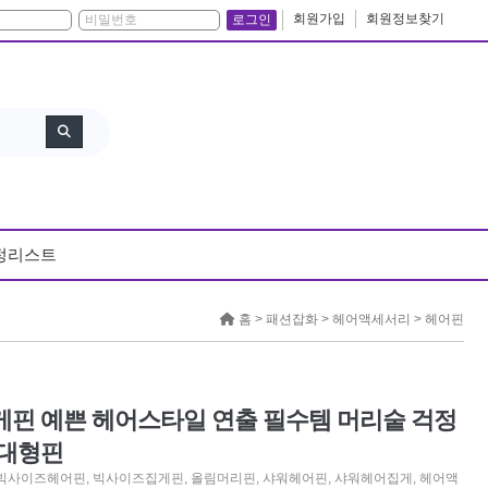
회원가입
회원정보찾기
로그인
정리스트
홈 >
패션잡화
>
헤어액세서리
>
헤어핀
게핀 예쁜 헤어스타일 연출 필수템 머리숱 걱정
 대형핀
빅사이즈헤어핀
,
빅사이즈집게핀
,
올림머리핀
,
샤워헤어핀
,
샤워헤어집게
,
헤어액