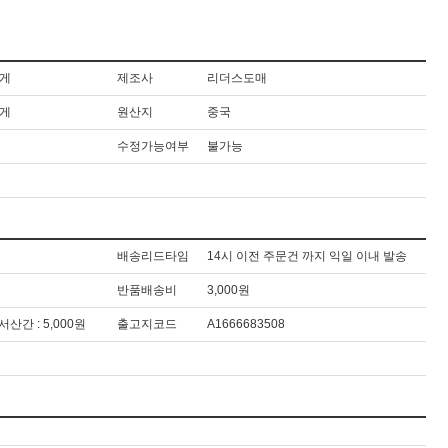
집게
제조사
리더스도매
집게
원산지
중국
수정가능여부
불가능
배송리드타임
14시 이전 주문건 까지 익일 이내 발송
반품배송비
3,000원
도서산간 : 5,000원
출고지코드
A1666683508