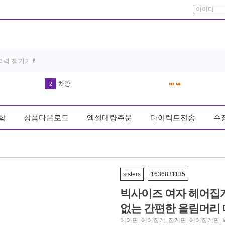
차량
2
반영구 휴대용 스톤 파일 풋케어 굳은살
3
함
상품다운로드
엑셀대량주문
다이렉트전송
수
다운블로우-DB8003 남자골프장갑왼손(기존 DB8001)
4
방석
5
우동
6
커피
sisters
1636831135
7
빅사이즈 여자 헤어집
매트
8
없는 간편한 올림머리
키링
9
헤어핀
,
헤어집게
,
집게핀
,
헤어집게핀
,