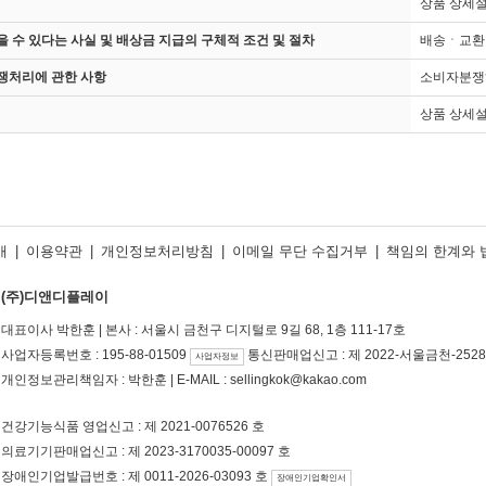
상품 상세
 수 있다는 사실 및 배상금 지급의 구체적 조건 및 절차
배송ㆍ교환
쟁처리에 관한 사항
소비자분쟁
상품 상세설
개
|
이용약관
|
개인정보처리방침
|
이메일 무단 수집거부
|
책임의 한계와 
(주)디앤디플레이
대표이사 박한훈 | 본사 : 서울시 금천구 디지털로 9길 68, 1층 111-17호
사업자등록번호 : 195-88-01509
통신판매업신고 : 제 2022-서울금천-2528
사업자정보
개인정보관리책임자 : 박한훈 | E-MAIL : sellingkok@kakao.com
건강기능식품 영업신고 : 제 2021-0076526 호
의료기기판매업신고 : 제 2023-3170035-00097 호
장애인기업발급번호 : 제 0011-2026-03093 호
장애인기업확인서