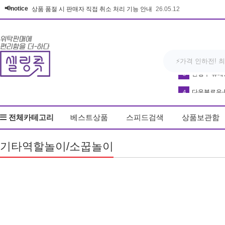
📢notice
상품 품절 시 판매자 직접 취소 처리 기능 안내
26.05.12
다운블로우-DB8
4
방석
5
전체카테고리
베스트상품
스피드검색
상품보관함
우동
6
커피
7
기타역할놀이/소꿉놀이
매트
8
키링
9
무드등
10
얼음
1