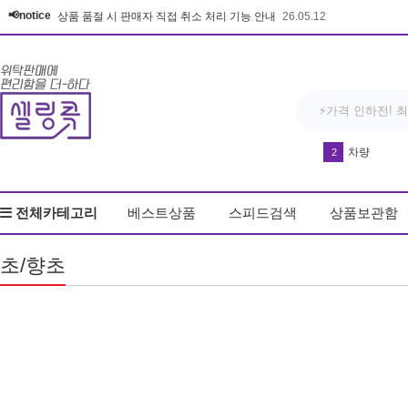
📢notice
상품 품절 시 판매자 직접 취소 처리 기능 안내
26.05.12
차량
2
반영구 휴대
3
전체카테고리
베스트상품
스피드검색
상품보관함
다운블로우-DB8
4
방석
5
초/향초
우동
6
커피
7
매트
8
키링
9