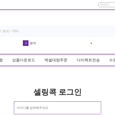
방석
3
다운블로우-DB8003 남자골프장갑왼손(기존 DB8001)
4
함
상품다운로드
엑셀대량주문
다이렉트전송
수
드라이기
5
반영구 휴대용 스톤 파일 풋케어 굳은살
6
실리콘 손 빨래판
7
유산균
8
셀링콕 로그인
얼음
9
키링
10